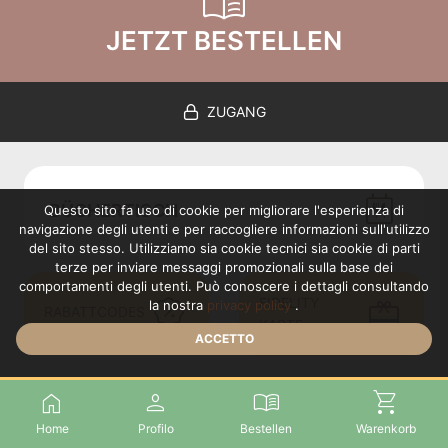
menu_book
JETZT BESTELLEN
ZUGANG
calendar_meal
BÜCHERTISCH
Questo sito fa uso di cookie per migliorare l'esperienza di
navigazione degli utenti e per raccogliere informazioni sull'utilizzo
del sito stesso. Utilizziamo sia cookie tecnici sia cookie di parti
terze per inviare messaggi promozionali sulla base dei
comportamenti degli utenti. Può conoscere i dettagli consultando
percent_discount
redeem
FIDELITY
la nostra
privacy policy
.
RABATTCODES
KARTE
ACCETTO
home
person
menu_book
shopping_cart
Eiswerkstatt Birkenfeld
Home
Profilo
Bestellen
Warenkorb
Achtstraße, 13